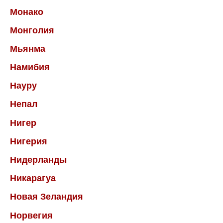
Монако
Монголия
Мьянма
Намибия
Науру
Непал
Нигер
Нигерия
Нидерланды
Никарагуа
Новая Зеландия
Норвегия