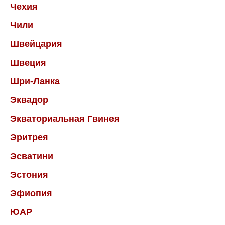
Чехия
Чили
Швейцария
Швеция
Шри-Ланка
Эквадор
Экваториальная Гвинея
Эритрея
Эсватини
Эстония
Эфиопия
ЮАР