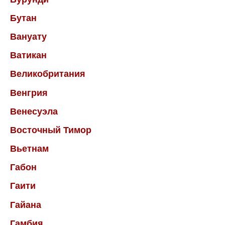
Бутан
Вануату
Ватикан
Великобритания
Венгрия
Венесуэла
Восточный Тимор
Вьетнам
Габон
Гаити
Гайана
Гамбия