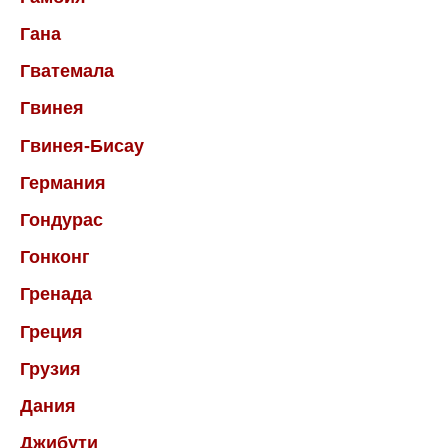
Гана
Гватемала
Гвинея
Гвинея-Бисау
Германия
Гондурас
Гонконг
Гренада
Греция
Грузия
Дания
Джибути