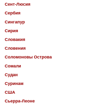
Сент-Люсия
Сербия
Сингапур
Сирия
Словакия
Словения
Соломоновы Острова
Сомали
Судан
Суринам
США
Сьерра-Леоне