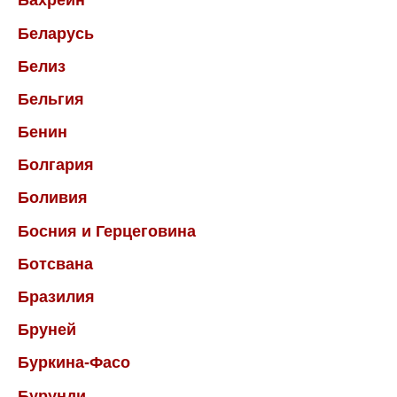
Бахрейн
Беларусь
Белиз
Бельгия
Бенин
Болгария
Боливия
Босния и Герцеговина
Ботсвана
Бразилия
Бруней
Буркина-Фасо
Бурунди