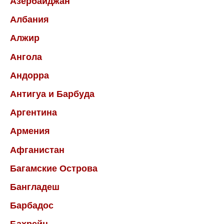
Азербайджан
Албания
Алжир
Ангола
Андорра
Антигуа и Барбуда
Аргентина
Армения
Афганистан
Багамские Острова
Бангладеш
Барбадос