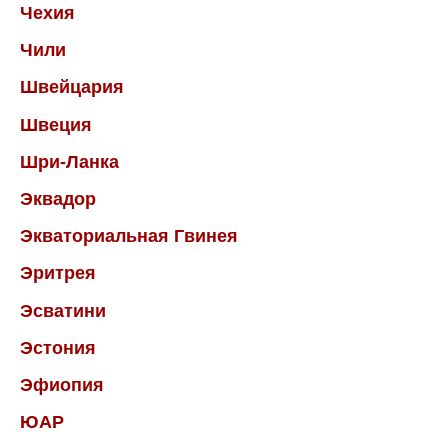
Чехия
Чили
Швейцария
Швеция
Шри-Ланка
Эквадор
Экваториальная Гвинея
Эритрея
Эсватини
Эстония
Эфиопия
ЮАР