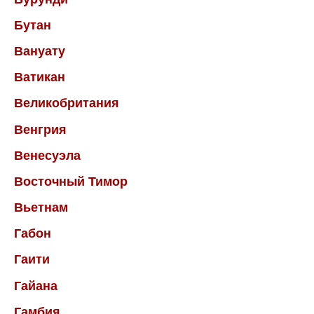
Бутан
Вануату
Ватикан
Великобритания
Венгрия
Венесуэла
Восточный Тимор
Вьетнам
Габон
Гаити
Гайана
Гамбия