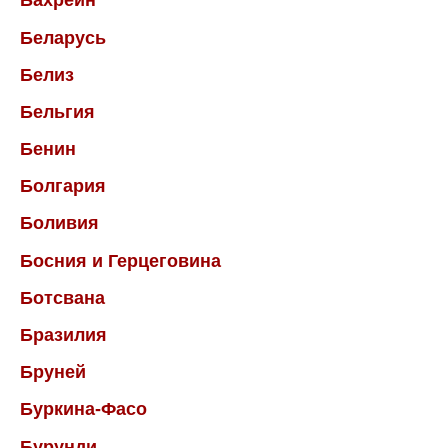
Бахрейн
Беларусь
Белиз
Бельгия
Бенин
Болгария
Боливия
Босния и Герцеговина
Ботсвана
Бразилия
Бруней
Буркина-Фасо
Бурунди