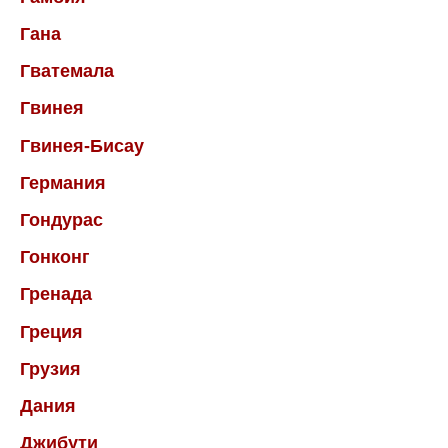
Гана
Гватемала
Гвинея
Гвинея-Бисау
Германия
Гондурас
Гонконг
Гренада
Греция
Грузия
Дания
Джибути