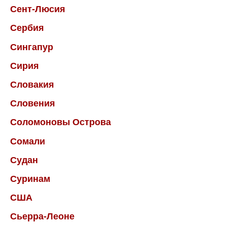
Сент-Люсия
Сербия
Сингапур
Сирия
Словакия
Словения
Соломоновы Острова
Сомали
Судан
Суринам
США
Сьерра-Леоне