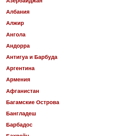
Азербайджан
Албания
Алжир
Ангола
Андорра
Антигуа и Барбуда
Аргентина
Армения
Афганистан
Багамские Острова
Бангладеш
Барбадос