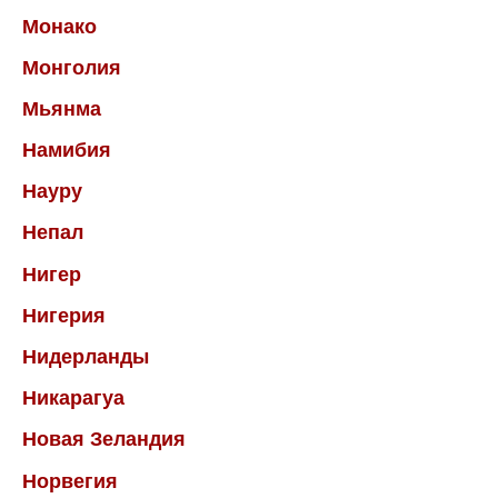
Монако
Монголия
Мьянма
Намибия
Науру
Непал
Нигер
Нигерия
Нидерланды
Никарагуа
Новая Зеландия
Норвегия