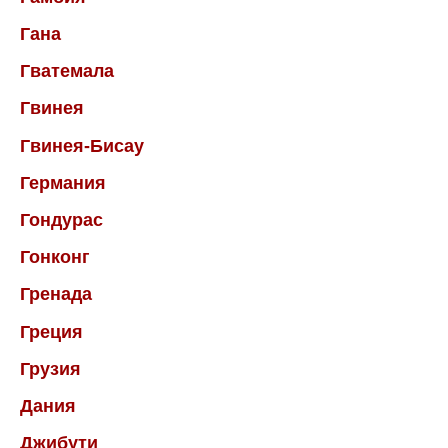
Гана
Гватемала
Гвинея
Гвинея-Бисау
Германия
Гондурас
Гонконг
Гренада
Греция
Грузия
Дания
Джибути