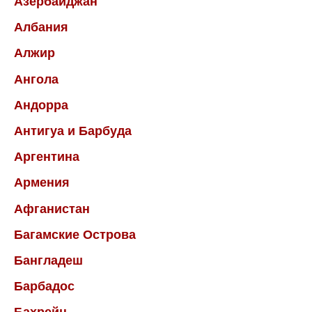
Азербайджан
Албания
Алжир
Ангола
Андорра
Антигуа и Барбуда
Аргентина
Армения
Афганистан
Багамские Острова
Бангладеш
Барбадос