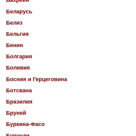
Бахрейн
Беларусь
Белиз
Бельгия
Бенин
Болгария
Боливия
Босния и Герцеговина
Ботсвана
Бразилия
Бруней
Буркина-Фасо
Бурунди