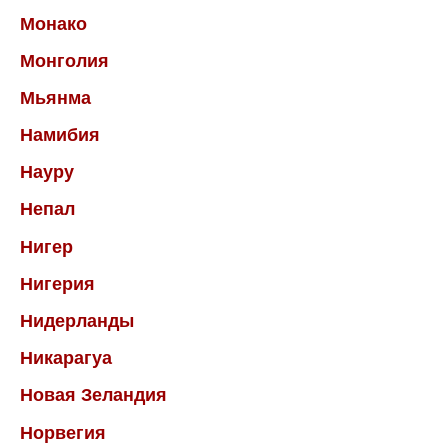
Монако
Монголия
Мьянма
Намибия
Науру
Непал
Нигер
Нигерия
Нидерланды
Никарагуа
Новая Зеландия
Норвегия