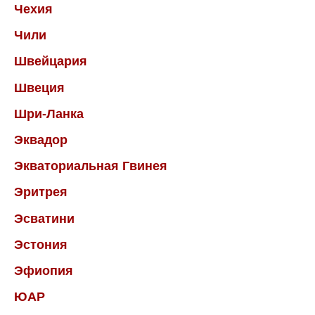
Чехия
Чили
Швейцария
Швеция
Шри-Ланка
Эквадор
Экваториальная Гвинея
Эритрея
Эсватини
Эстония
Эфиопия
ЮАР