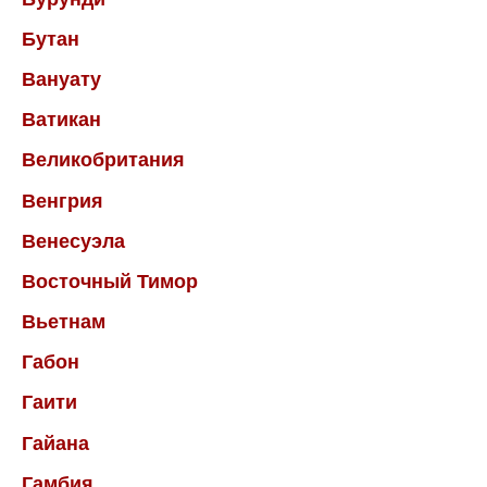
Бутан
Вануату
Ватикан
Великобритания
Венгрия
Венесуэла
Восточный Тимор
Вьетнам
Габон
Гаити
Гайана
Гамбия