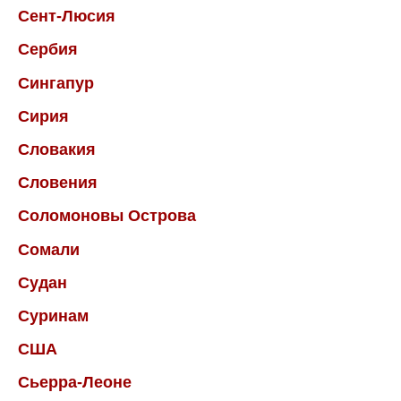
Сент-Люсия
Сербия
Сингапур
Сирия
Словакия
Словения
Соломоновы Острова
Сомали
Судан
Суринам
США
Сьерра-Леоне