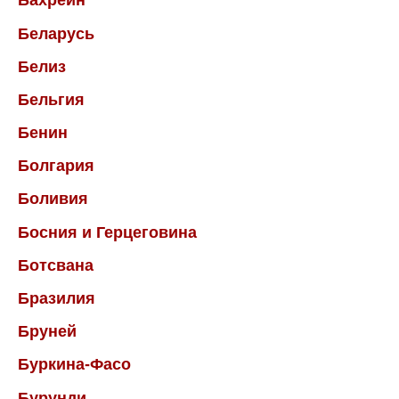
Бахрейн
Беларусь
Белиз
Бельгия
Бенин
Болгария
Боливия
Босния и Герцеговина
Ботсвана
Бразилия
Бруней
Буркина-Фасо
Бурунди