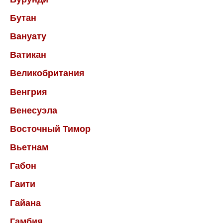
Бутан
Вануату
Ватикан
Великобритания
Венгрия
Венесуэла
Восточный Тимор
Вьетнам
Габон
Гаити
Гайана
Гамбия