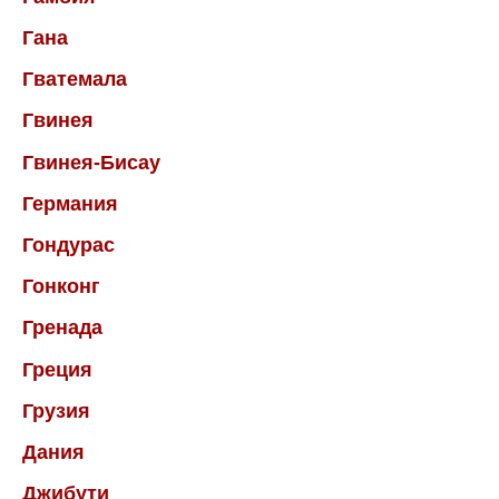
Гана
Гватемала
Гвинея
Гвинея-Бисау
Германия
Гондурас
Гонконг
Гренада
Греция
Грузия
Дания
Джибути