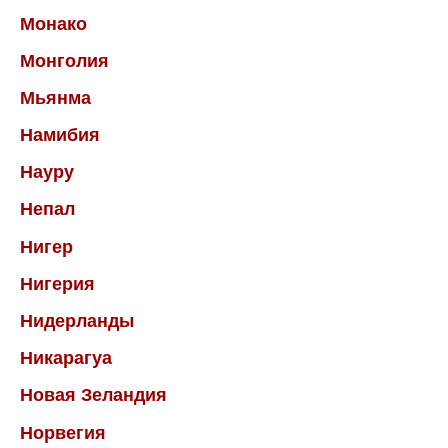
Монако
Монголия
Мьянма
Намибия
Науру
Непал
Нигер
Нигерия
Нидерланды
Никарагуа
Новая Зеландия
Норвегия