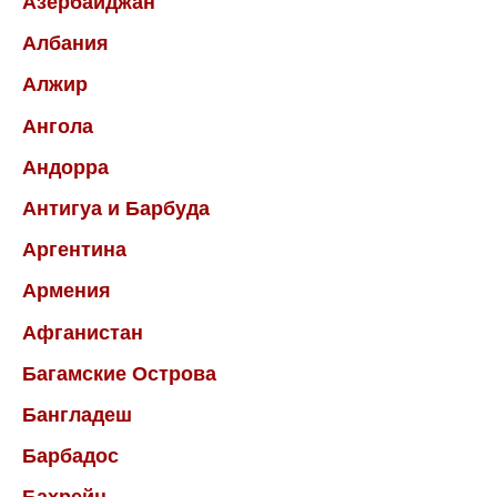
Азербайджан
Албания
Алжир
Ангола
Андорра
Антигуа и Барбуда
Аргентина
Армения
Афганистан
Багамские Острова
Бангладеш
Барбадос