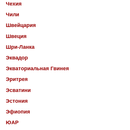
Чехия
Чили
Швейцария
Швеция
Шри-Ланка
Эквадор
Экваториальная Гвинея
Эритрея
Эсватини
Эстония
Эфиопия
ЮАР