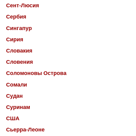
Сент-Люсия
Сербия
Сингапур
Сирия
Словакия
Словения
Соломоновы Острова
Сомали
Судан
Суринам
США
Сьерра-Леоне