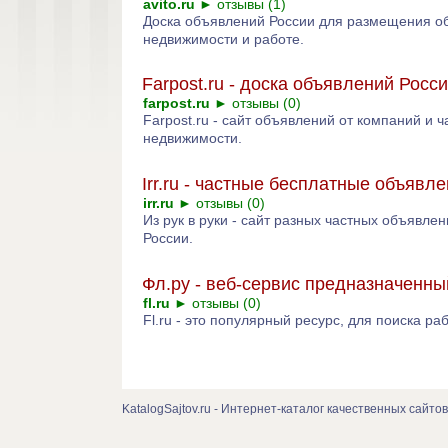
avito.ru
►
отзывы (1)
Доска объявлений России для размещения об
недвижимости и работе.
Farpost.ru - доска объявлений Росс
farpost.ru
►
отзывы (0)
Farpost.ru - сайт объявлений от компаний и 
недвижимости.
Irr.ru - частные бесплатные объявл
irr.ru
►
отзывы (0)
Из рук в руки - сайт разных частных объявле
России.
Фл.ру - веб-сервис предназначенны
fl.ru
►
отзывы (0)
Fl.ru - это популярный ресурс, для поиска р
KatalogSajtov.ru - Интернет-каталог качественных сайтов