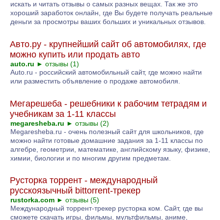
искать и читать отзывы о самых разных вещах. Так же это
хороший заработок онлайн, где Вы будете получать реальные
деньги за просмотры ваших больших и уникальных отзывов.
Авто.ру - крупнейший сайт об автомобилях, где
можно купить или продать авто
auto.ru
►
отзывы (1)
Auto.ru - российский автомобильный сайт, где можно найти
или разместить объявление о продаже автомобиля.
Мегарешеба - решебники к рабочим тетрадям и
учебникам за 1-11 классы
megaresheba.ru
►
отзывы (2)
Megaresheba.ru - очень полезный сайт для школьников, где
можно найти готовые домашние задания за 1-11 классы по
алгебре, геометрии, математике, английскому языку, физике,
химии, биологии и по многим другим предметам.
Русторка торрент - международный
русскоязычный bittorrent-трекер
rustorka.com
►
отзывы (5)
Международный торрент-трекер русторка ком. Сайт, где вы
сможете скачать игры, фильмы, мультфильмы, аниме,