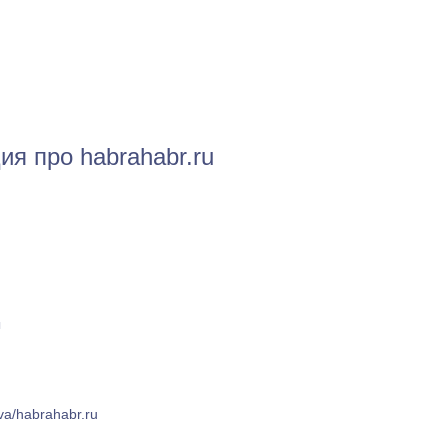
я про habrahabr.ru
ы
ova/habrahabr.ru