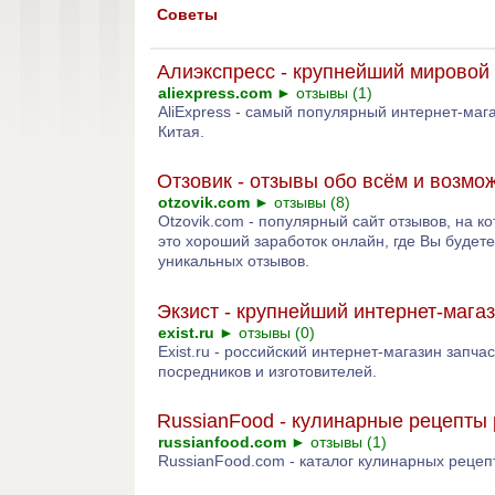
Советы
Алиэкспресс - крупнейший мировой 
aliexpress.com
►
отзывы (1)
AliExpress - самый популярный интернет-маг
Китая.
Отзовик - отзывы обо всём и возмо
otzovik.com
►
отзывы (8)
Otzovik.com - популярный сайт отзывов, на к
это хороший заработок онлайн, где Вы будет
уникальных отзывов.
Экзист - крупнейший интернет-мага
exist.ru
►
отзывы (0)
Exist.ru - российский интернет-магазин запч
посредников и изготовителей.
RussianFood - кулинарные рецепты
russianfood.com
►
отзывы (1)
RussianFood.com - каталог кулинарных рецеп