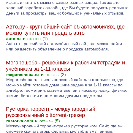
искать и читать отзывы о самых разных вещах. Так же это
хороший заработок онлайн, где Вы будете получать реальные
деньги за просмотры ваших больших и уникальных отзывов.
Авто.ру - крупнейший сайт об автомобилях, где
можно купить или продать авто
auto.ru
►
отзывы (1)
Auto.ru - российский автомобильный сайт, где можно найти
или разместить объявление о продаже автомобиля.
Мегарешеба - решебники к рабочим тетрадям и
учебникам за 1-11 классы
megaresheba.ru
►
отзывы (2)
Megaresheba.ru - очень полезный сайт для школьников, где
можно найти готовые домашние задания за 1-11 классы по
алгебре, геометрии, математике, английскому языку, физике,
химии, биологии и по многим другим предметам.
Русторка торрент - международный
русскоязычный bittorrent-трекер
rustorka.com
►
отзывы (5)
Международный торрент-трекер русторка ком. Сайт, где вы
сможете скачать игры, фильмы, мультфильмы, аниме,