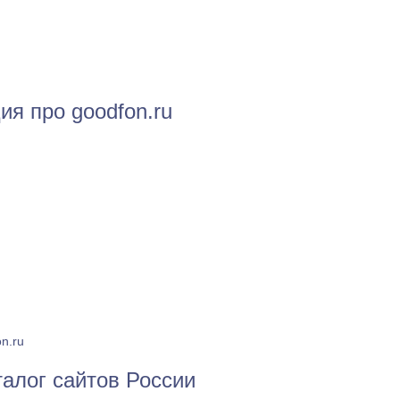
я про goodfon.ru
on.ru
талог сайтов России