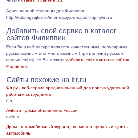
Читать
отзывы о сайте irr.ru
.
Адрес данной страницы для Филиппин:
http://katalogsajtov.ru/informaciya-o-sajte/filippiny/irr.ru
Добавить свой сервис в каталог
сайтов Филиппин
Если Ваш веб-ресурс является качественным, популярным,
русскоязычным или многоязычным (при наличии русской
версии сайта), то Вы можете
добавить сайт
в
каталог сайтов
Филиппин
.
Сайты похожие на irr.ru
Фл.ру - веб-сервис предназначенный для поиска удаленной
работы и сотрудников
fl.ru
Avito.ru - доска объявлений России
avito.ru
Дром - автомобильный журнал, где можно продать и купить
автомобиль