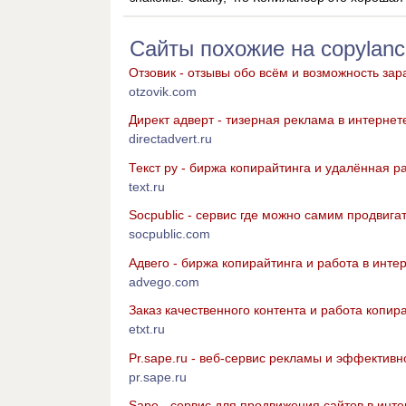
Сайты похожие на copylanc
Отзовик - отзывы обо всём и возможность зар
otzovik.com
Директ адверт - тизерная реклама в интернет
directadvert.ru
Текст ру - биржа копирайтинга и удалённая р
text.ru
Socpublic - сервис где можно самим продвига
socpublic.com
Адвего - биржа копирайтинга и работа в инте
advego.com
Заказ качественного контента и работа копир
etxt.ru
Pr.sape.ru - веб-сервис рекламы и эффективн
pr.sape.ru
Sape - сервис для продвижения сайтов в инте