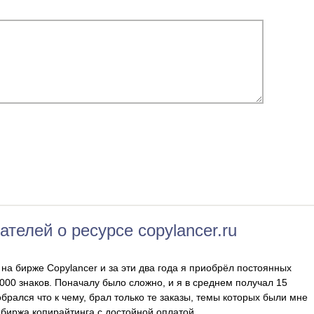
телей о ресурсе copylancer.ru
на бирже Copylancer и за эти два года я приобрёл постоянных
1000 знаков. Поначалу было сложно, и я в среднем получал 15
обрался что к чему, брал только те заказы, темы которых были мне
 биржа копирайтинга с достойной оплатой.