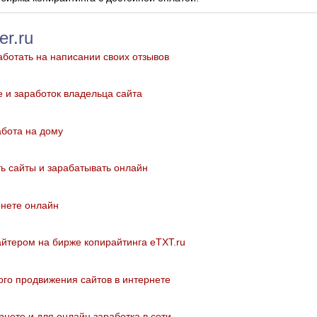
er.ru
аботать на написании своих отзывов
е и заработок владельца сайта
абота на дому
ть сайты и зарабатывать онлайн
рнете онлайн
айтером на бирже копирайтинга eTXT.ru
ого продвижения сайтов в интернете
рнете и для онлайн заработка в сети