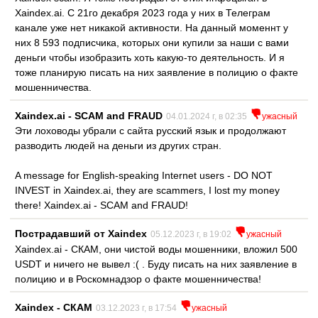
Xaindex.ai. С 21го декабря 2023 года у них в Телеграм
канале уже нет никакой активности. На данный моменнт у
них 8 593 подписчика, которых они купили за наши с вами
деньги чтобы изобразить хоть какую-то деятельность. И я
тоже планирую писать на них заявление в полицию о факте
мошенничества.
Xaindex.ai - SCAM and FRAUD
04.01.2024 г, в 02:35
ужасный
Эти лоховоды убрали с сайта русский язык и продолжают
разводить людей на деньги из других стран.
A message for English-speaking Internet users - DO NOT
INVEST in Xaindex.ai, they are scammers, I lost my money
there! Xaindex.ai - SCAM and FRAUD!
Пострадавший от Xaindex
05.12.2023 г, в 19:02
ужасный
Xaindex.ai - СКАМ, они чистой воды мошенники, вложил 500
USDT и ничего не вывел :( . Буду писать на них заявление в
полицию и в Роскомнадзор о факте мошенничества!
Xaindex - СКАМ
03.12.2023 г, в 17:54
ужасный