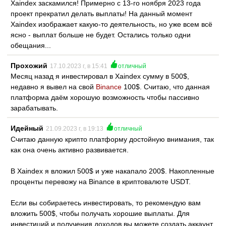
Xaindex заскамился! Примерно с 13-го ноября 2023 года
проект прекратил делать выплаты! На данный момент
Xaindex изображает какую-то деятельность, но уже всем всё
ясно - выплат больше не будет. Остались только одни
обещания...
Прохожий
17.10.2023 г, в 15:41
отличный
Месяц назад я инвестировал в Xaindex сумму в 500$,
недавно я вывел на свой
Binance
100$. Считаю, что данная
платформа даём хорошую возможность чтобы пассивно
зарабатывать.
Идейный
21.09.2023 г, в 19:13
отличный
Считаю данную крипто платформу достойную внимания, так
как она очень активно развивается.
В Xaindex я вложил 500$ и уже накапало 200$. Накопленные
проценты перевожу на Binance в криптовалюте USDT.
Если вы собираетесь инвестировать, то рекомендую вам
вложить 500$, чтобы получать хорошие выплаты. Для
инвестиций и получения доходов вы можете создать аккаунт