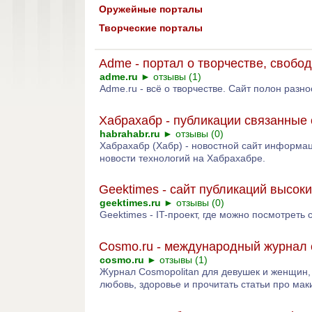
Оружейные порталы
Творческие порталы
Adme - портал о творчестве, свобод
adme.ru
►
отзывы (1)
Adme.ru - всё о творчестве. Сайт полон разно
Хабрахабр - публикации связанные
habrahabr.ru
►
отзывы (0)
Хабрахабр (Хабр) - новостной сайт информац
новости технологий на Хабрахабре.
Geektimes - cайт публикаций высок
geektimes.ru
►
отзывы (0)
Geektimes - IT-проект, где можно посмотреть
Cosmo.ru - международный журна
cosmo.ru
►
отзывы (1)
Журнал Cosmopolitan для девушек и женщин, 
любовь, здоровье и прочитать статьи про мак