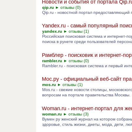
Новости и события от портала Qip.r
qip.ru
►
отзывы (0)
Qip.ru - новостной портал предоставляющий 
Yandex.ru - самый популярный поис
yandex.ru
►
отзывы (1)
Российская поисковая система и интернет-п
поиска в рунете среди пользователей персон
Рамблер - поисковик и интернет-по
rambler.ru
►
отзывы (0)
Rambler.ru - поисковая система и первый инт
Мос.ру - официальный веб-сайт пр
mos.ru
►
отзывы (1)
Mos.ru - свежие новости столицы, московско
вопросам на портале правительства Москвы.
Woman.ru - интернет-портал для ж
woman.ru
►
отзывы (3)
Вумен ру женский журнал на котором собраны
здоровье, стиль жизни, диеты, мода, дети, лю