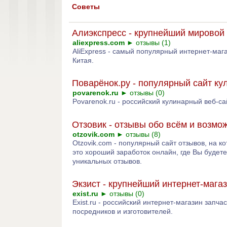
Советы
Алиэкспресс - крупнейший мировой 
aliexpress.com
►
отзывы (1)
AliExpress - самый популярный интернет-маг
Китая.
Поварёнок.ру - популярный сайт к
povarenok.ru
►
отзывы (0)
Povarenok.ru - российский кулинарный веб-с
Отзовик - отзывы обо всём и возмо
otzovik.com
►
отзывы (8)
Otzovik.com - популярный сайт отзывов, на к
это хороший заработок онлайн, где Вы будет
уникальных отзывов.
Экзист - крупнейший интернет-мага
exist.ru
►
отзывы (0)
Exist.ru - российский интернет-магазин запч
посредников и изготовителей.