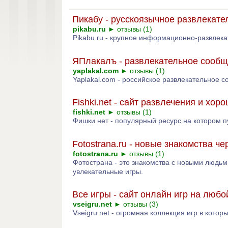
Пикабу - русскоязычное развлекат
pikabu.ru
►
отзывы (1)
Pikabu.ru - крупное информационно-развлека
ЯПлакалъ - развлекательное сообщ
yaplakal.com
►
отзывы (1)
Yaplakal.com - российское развлекательное с
Fishki.net - сайт развлечения и хор
fishki.net
►
отзывы (1)
Фишки нет - популярный ресурс на котором п
Fotostrana.ru - новые знакомства че
fotostrana.ru
►
отзывы (1)
Фотострана - это знакомства с новыми людьм
увлекательные игры.
Все игры - сайт онлайн игр на любо
vseigru.net
►
отзывы (3)
Vseigru.net - огромная коллекция игр в котор